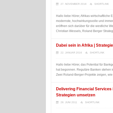
27. NOVEMBER 2018
SHORTLINK
Hallo liebe Hörer, Afrikas wirtschaftliche
modernste, hochwirkungsvolle und immer
eröffnen sich darüber für die westliche
Christian Wessels, Roland Berger Strateg
Dabei sein in Afrika | Strateg
22. JANUAR 2016
SHORTLINK
Hallo liebe Hörer, das Potential für Bankg
hat begonnen. Reguläre Banken stehen i
Zwei Roland-Berger-Projekte zeigen, wi
Delivering Financial Services
Strategien umsetzen
28. JUNI 2011
SHORTLINK