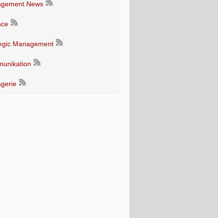
gement News
nce
tegic Management
unikation
gerie