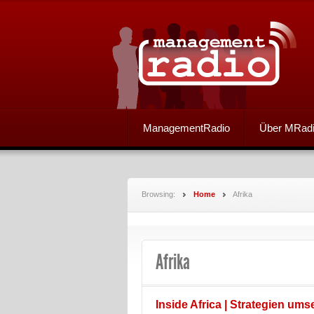
ManagementRadio
Über MRad
Browsing:
Home
Afrika
Afrika
Inside Africa | Strategien ums