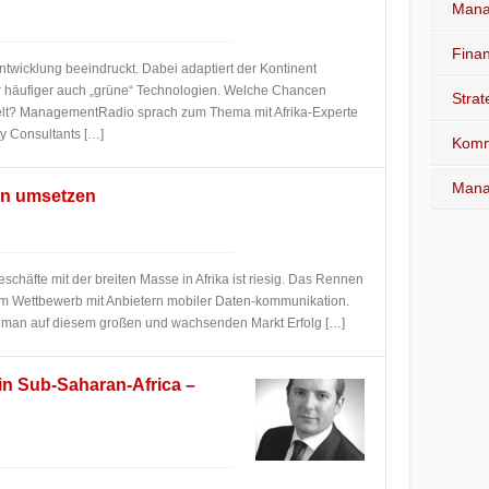
Mana
Fina
 Entwicklung beeindruckt. Dabei adaptiert der Kontinent
 häufiger auch „grüne“ Technologien. Welche Chancen
Stra
 Welt? ManagementRadio sprach zum Thema mit Afrika-Experte
y Consultants […]
Komm
Mana
ien umsetzen
eschäfte mit der breiten Masse in Afrika ist riesig. Das Rennen
m Wettbewerb mit Anbietern mobiler Daten-kommunikation.
e man auf diesem großen und wachsenden Markt Erfolg […]
 in Sub-Saharan-Africa –