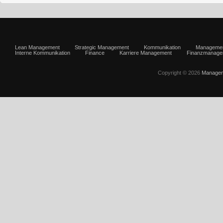
Lean Management
Strategic Management
Kommunikation
Manageme
Interne Kommunikation
Finance
Karriere Management
Finanzmanage
Copyright © 2026
Managem