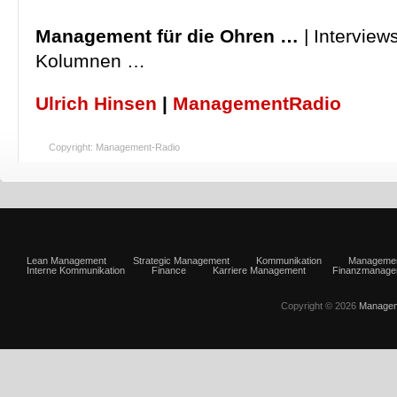
Management für die Ohren …
| Interview
Kolumnen …
Ulrich Hinsen
|
ManagementRadio
Copyright: Management-Radio
Lean Management
Strategic Management
Kommunikation
Manageme
Interne Kommunikation
Finance
Karriere Management
Finanzmanage
Copyright © 2026
Managem