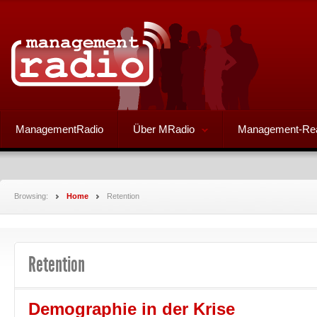
ManagementRadio
Über MRadio
Management-Re
Browsing:
Home
Retention
Retention
Demographie in der Krise