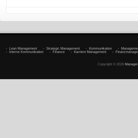
Lean Management
Strategic Management
Kommunikation
Manageme
Interne Kommunikation
Finance
Karriere Management
Finanzmanage
Copyright © 2026
Managem