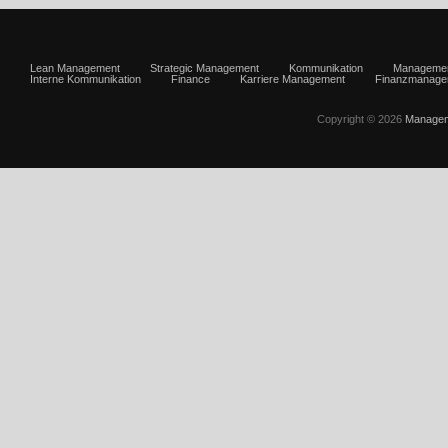
Lean Management
Strategic Management
Kommunikation
Manageme
Interne Kommunikation
Finance
Karriere Management
Finanzmanage
Copyright © 2026
Managem