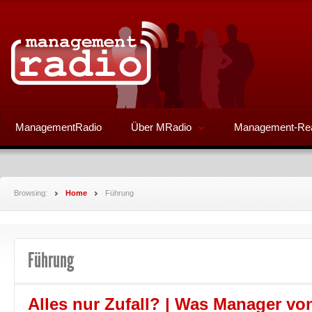
ManagementRadio
Über MRadio
Management-Re
Browsing:
Home
Führung
Führung
Alles nur Zufall? | Was Manager vo