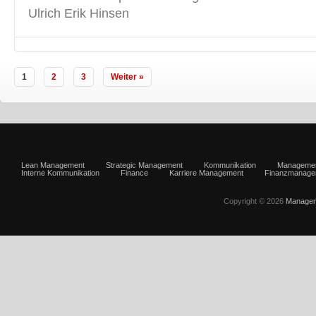
Ulrich Erik Hinsen
1
2
3
Weiter »
Lean Management
Strategic Management
Kommunikation
Manageme
Interne Kommunikation
Finance
Karriere Management
Finanzmanage
Copyright © 2026
Managem