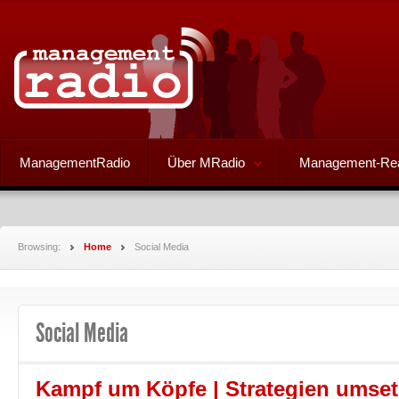
ManagementRadio
Über MRadio
Management-Re
Browsing:
Home
Social Media
Social Media
Kampf um Köpfe | Strategien umse