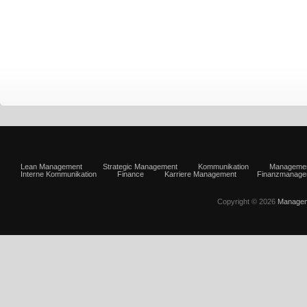
Lean Management
Strategic Management
Kommunikation
Manageme
Interne Kommunikation
Finance
Karriere Management
Finanzmanage
Copyright © 2026
Managem