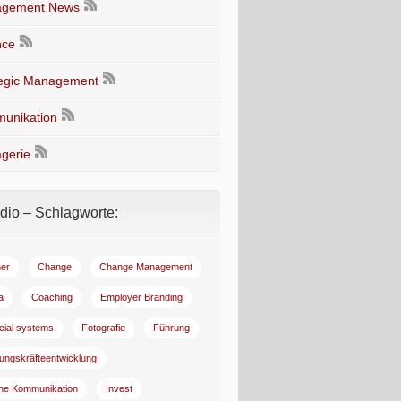
gement News
nce
tegic Management
unikation
gerie
io – Schlagworte:
er
Change
Change Management
a
Coaching
Employer Branding
ncial systems
Fotografie
Führung
ungskräfteentwicklung
rne Kommunikation
Invest