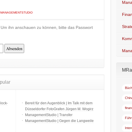
Mana
N
MANAGEMENTSTUDIO
Fina
Stra
t. Um ihn anschauen zu können, bitte das Passwort
Komm
Mana
MRad
pular
Büch
Chin
lock-
Bereit für den Augenblick | Im Talk mit dem
fina
Düsseldorfer FotoGrafen Jürgen M. Wogirz
ManagementStudio | Transfer
Führ
ManagementStudio | Gegen die Langweile
Inte