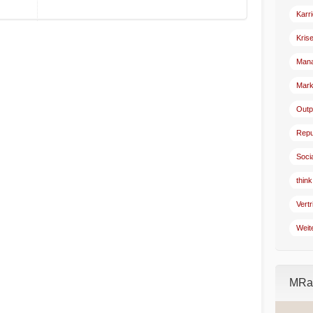
Karr
Kris
Man
Mark
Outp
Repu
Soci
think
Vertr
Weit
MRad