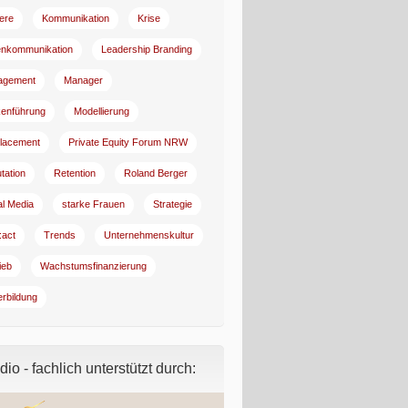
iere
Kommunikation
Krise
enkommunikation
Leadership Branding
agement
Manager
enführung
Modellierung
lacement
Private Equity Forum NRW
tation
Retention
Roland Berger
al Media
starke Frauen
Strategie
:act
Trends
Unternehmenskultur
ieb
Wachstumsfinanzierung
erbildung
io - fachlich unterstützt durch: