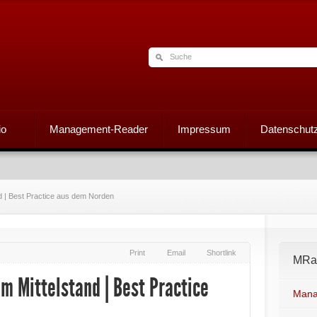
io
Management-Reader
Impressum
Datenschutz
nd | Best Practice aus dem Norden
Print
Email
Shortlink
MRad
im Mittelstand | Best Practice
Mana