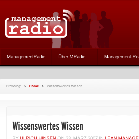
ManagementRadio
Über MRadio
Management-Re
Browsing:
Home
Wissenswertes Wissen
Wissenswertes Wissen
BY
ULRICH HINSEN
ON
23. MÄRZ 2007
IN
LEAN MANAG