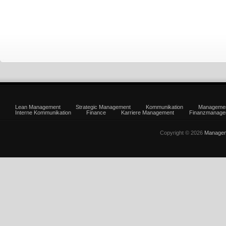
Lean Management
Strategic Management
Kommunikation
Manageme
Interne Kommunikation
Finance
Karriere Management
Finanzmanage
Copyright © 2026
Managem