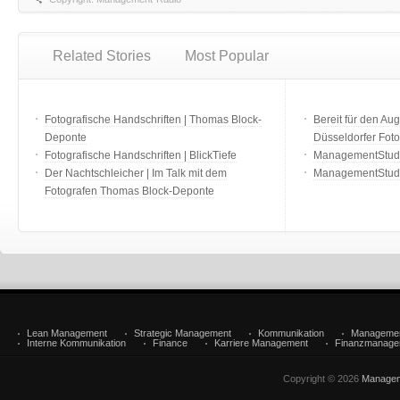
Related Stories
Most Popular
Fotografische Handschriften | Thomas Block-
Bereit für den Aug
Deponte
Düsseldorfer Fot
Fotografische Handschriften | BlickTiefe
ManagementStudio
Der Nachtschleicher | Im Talk mit dem
ManagementStudi
Fotografen Thomas Block-Deponte
Lean Management
Strategic Management
Kommunikation
Manageme
Interne Kommunikation
Finance
Karriere Management
Finanzmanage
Copyright © 2026
Managem