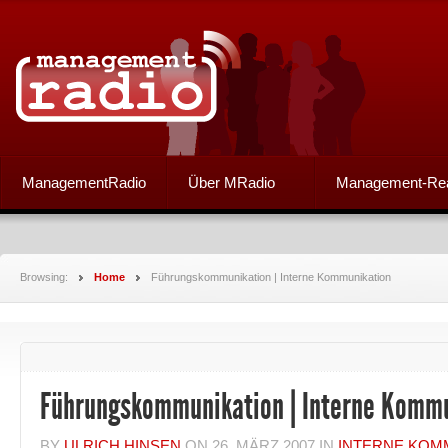
ManagementRadio
Über MRadio
Management-Re
Browsing:
Home
Führungskommunikation | Interne Kommunikation
Führungskommunikation | Interne Komm
BY
ULRICH HINSEN
ON
26. MÄRZ 2007
IN
INTERNE KOM