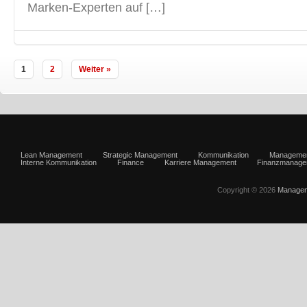
Marken-Experten auf […]
1
2
Weiter »
Lean Management
Strategic Management
Kommunikation
Manageme
Interne Kommunikation
Finance
Karriere Management
Finanzmanage
Copyright © 2026
Managem