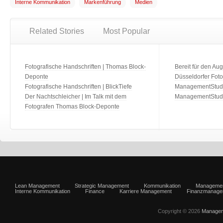
Interne Kommunikation
Markenführung
Medien
Related Stories
Most Popular
Fotografische Handschriften | Thomas Block-
Bereit für den Aug
Deponte
Düsseldorfer Fot
Fotografische Handschriften | BlickTiefe
ManagementStudio
Der Nachtschleicher | Im Talk mit dem
ManagementStudi
Fotografen Thomas Block-Deponte
Lean Management
Strategic Management
Kommunikation
Manageme
Interne Kommunikation
Finance
Karriere Management
Finanzmanage
Copyright © 2026
Managem