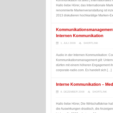
Kommunikation ist alles | Internationale
Hallo liebe Hörer, das Internationale Mar
renommierte Markenveranstaltung ist inzw
2013 diskutieren hochkarätige Marken-Ex
Kommunikationsmanagement: 
Internen Kommunikation
1. JULI 2009
SHORTLINK
Audio in der Internen Kommunikation: Cor
Kommunikationsmanagement gilt: Unterne
dürfen mit einem höheren Engagement ihrer
corporate-radio.com. Es handelt sich […]
Interne Kommunikation – Med
8. DEZEMBER 2008
SHORTLINK
Hallo liebe Hörer, Die Wirtschaftskrise ha
die Auswirkungen drastisch, die Anzeig