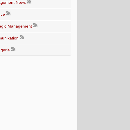
gement News
nce
tegic Management
unikation
gerie