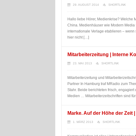
29. AUGUST 2014
SHORTLINK
Hallo liebe Hörer, Medienkrise? Welche 
China. Medienhäuser wie Modern Media fl
internationale Verlage etablieren – wenn s
hier nicht […]
Mitarbeiterzeitung | Interne 
23. MAI 2013
SHORTLINK
Mitarbeiterzeitung und Mitarbeiterzeitschr
Partner In Hamburg traf MRadio zum The
Stahr. Beide berichteten frisch, engagier
Medien … Mitarbeiterzeitschriften sind fü
Marke. Auf der Höhe der Zeit 
1. MÄRZ 2013
SHORTLINK