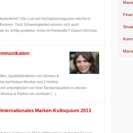
Mana
Fina
Medienkrise? Die Lust auf Hochglanzmagazine wächst in
orieren. Trotz Schwierigkeiten können sich auch
Stra
ie es richtig anstellen. Krise im Printsektor? Davon hört man
Komm
Mana
Kommunikation
iften, Qualitätskriterien von Montua &
ma auf Andrea Montua und Christine
t und unkompliziert von ihrer Beratungsarbeit zu diesen
r Montua & Partner ein zentraler […]
| Internationales Marken-Kolloquium 2013