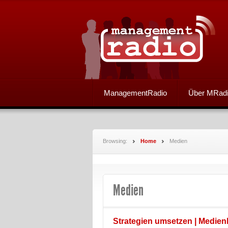
ManagementRadio
Über MRad
Browsing:
Home
Medien
Medien
Strategien umsetzen | Medien