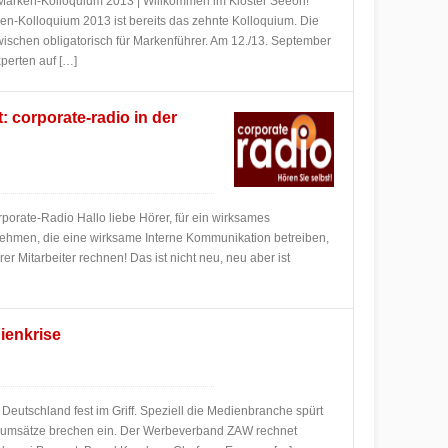
s Marken-Kolloquium 2013 | Willkommen im Kloster Seeon!
ken-Kolloquium 2013 ist bereits das zehnte Kolloquium. Die
ischen obligatorisch für Markenführer. Am 12./13. September
perten auf […]
corporate-radio in der
porate-Radio Hallo liebe Hörer, für ein wirksames
hmen, die eine wirksame Interne Kommunikation betreiben,
 Mitarbeiter rechnen! Das ist nicht neu, neu aber ist
ienkrise
t Deutschland fest im Griff. Speziell die Medienbranche spürt
enumsätze brechen ein. Der Werbeverband ZAW rechnet