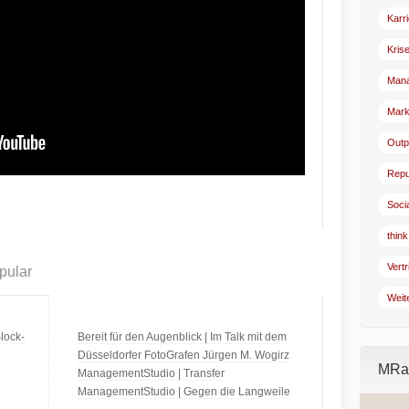
Karr
Kris
Man
Mark
Outp
Repu
Soci
think
Vertr
pular
Weit
lock-
Bereit für den Augenblick | Im Talk mit dem
Düsseldorfer FotoGrafen Jürgen M. Wogirz
MRad
ManagementStudio | Transfer
ManagementStudio | Gegen die Langweile