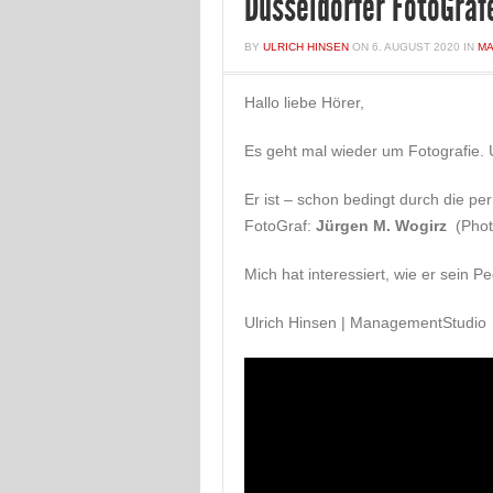
Düsseldorfer FotoGraf
BY
ULRICH HINSEN
ON
6. AUGUST 2020
IN
MA
Hallo liebe Hörer,
Es geht mal wieder um Fotografie
Er ist – schon bedingt durch die pe
FotoGraf:
Jürgen M. Wogirz
(Photo
Mich hat interessiert, wie er sein 
Ulrich Hinsen | ManagementStudio