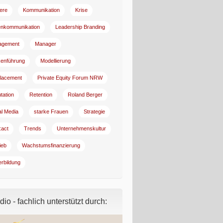
iere
Kommunikation
Krise
enkommunikation
Leadership Branding
agement
Manager
enführung
Modellierung
lacement
Private Equity Forum NRW
tation
Retention
Roland Berger
al Media
starke Frauen
Strategie
:act
Trends
Unternehmenskultur
ieb
Wachstumsfinanzierung
erbildung
io - fachlich unterstützt durch: