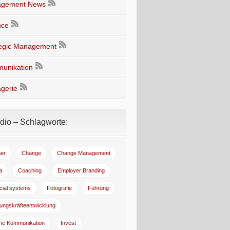
gement News
nce
tegic Management
unikation
gerie
io – Schlagworte:
er
Change
Change Management
a
Coaching
Employer Branding
ncial systems
Fotografie
Führung
ungskräfteentwicklung
rne Kommunikation
Invest