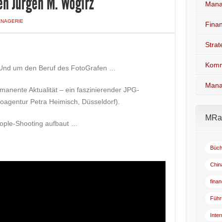
en Jürgen M. Wogirz
Mana
NAGERIE
Fina
Stra
Komm
. Und um den Beruf des FotoGrafen …
Mana
rmanente Aktualität – ein faszinierender JPG-
agentur Petra Heimisch, Düsseldorf).
MRad
People-Shooting aufbaut …
Büch
Chin
fina
Führ
Inte