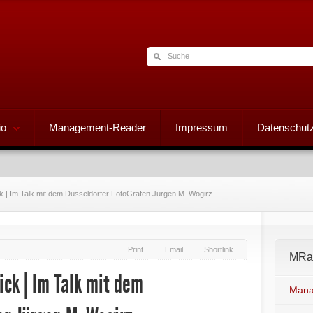
io
Management-Reader
Impressum
Datenschutz
ck | Im Talk mit dem Düsseldorfer FotoGrafen Jürgen M. Wogirz
Print
Email
Shortlink
MRad
ick | Im Talk mit dem
Mana