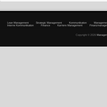
Lean Management
Strategic Management
Kommunikation
Manageme
Interne Kommunikation
Finance
Karriere Management
Finanzmanage
Copyright © 2026
Managem