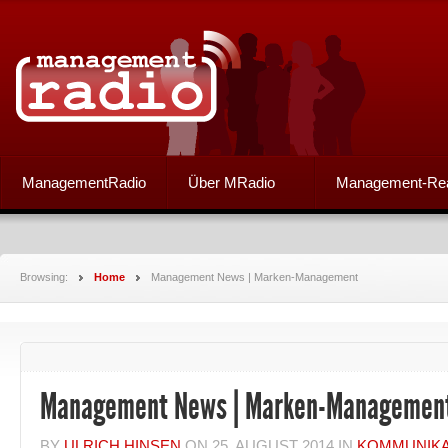
ManagementRadio
Über MRadio
Management-Re
Browsing:
Home
Management News | Marken-Management
Management News | Marken-Managemen
BY
ULRICH HINSEN
ON
25. AUGUST 2014
IN
KOMMUNIKA