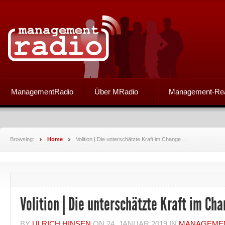
ManagementRadio
Über MRadio
Management-Re
Browsing:
Home
Volition | Die unterschätzte Kraft im Change …
Volition | Die unterschätzte Kraft im Ch
BY
ULRICH HINSEN
ON
24. JANUAR 2019
IN
MANAGEME