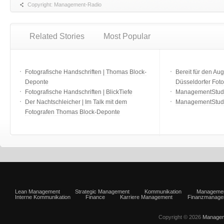
Copyright: Management-Radio
Related Stories
Most Popular
Fotografische Handschriften | Thomas Block-
Bereit für den Aug
Deponte
Düsseldorfer Fot
Fotografische Handschriften | BlickTiefe
ManagementStudio
Der Nachtschleicher | Im Talk mit dem
ManagementStudi
Fotografen Thomas Block-Deponte
Lean Management
Strategic Management
Kommunikation
Manageme
Interne Kommunikation
Finance
Karriere Management
Finanzmanage
Copyright © 2026
Managem