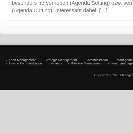
besonders hervorheben (Agenda Setting) bzw. ver
(Agenda Cutting). Interessant dabei: […]
Lean Management
Strategic Management
Kommunikation
Manageme
Interne Kommunikation
Finance
Karriere Management
Finanzmanage
Copyright © 2026
Managem