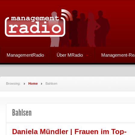
ManagementRadio
Über MRadio
Management-Re
Browsing:
Home
Bahlsen
Bahlsen
Daniela Mündler | Frauen im Top-