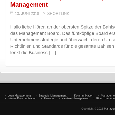
Management
13. JUNI 2018
SHORTLINK
Hallo liebe Hörer, an der obersten Spitze der Bahl
das Management Board. Das fünfköpfige Board erar
Unternehmensstrategie und überwacht deren Umset
Richtlinien und Standards für die gesamte Bahlse
lenkt die Business […]
Lean Management
Strategic Management
Kommunikation
Manageme
Interne Kommunikation
Finance
Karriere Management
Finanzmanage
Copyright © 2026
Managem