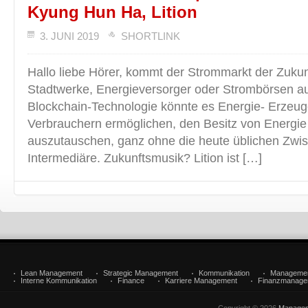
Kyung Hun Ha, Lition
3. JUNI 2019
SHORTLINK
Hallo liebe Hörer, kommt der Strommarkt der Zuku
Stadtwerke, Energieversorger oder Strombörsen a
Blockchain-Technologie könnte es Energie- Erzeug
Verbrauchern ermöglichen, den Besitz von Energie 
auszutauschen, ganz ohne die heute üblichen Zwi
Intermediäre. Zukunftsmusik? Lition ist […]
Lean Management
Strategic Management
Kommunikation
Manageme
Interne Kommunikation
Finance
Karriere Management
Finanzmanage