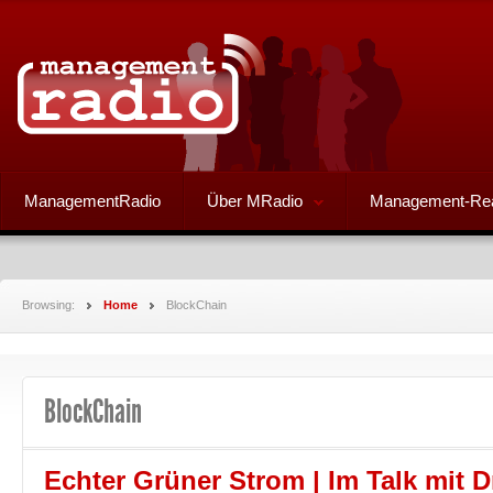
ManagementRadio
Über MRadio
Management-Re
Browsing:
Home
BlockChain
BlockChain
Echter Grüner Strom | Im Talk mit D