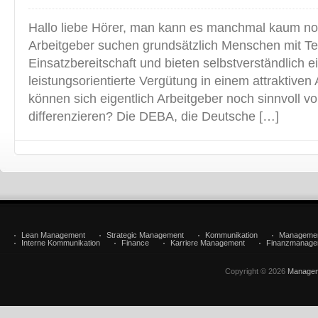
Hallo liebe Hörer, man kann es manchmal kaum no
Arbeitgeber suchen grundsätzlich Menschen mit Te
Einsatzbereitschaft und bieten selbstverständlich e
leistungsorientierte Vergütung in einem attraktiven
können sich eigentlich Arbeitgeber noch sinnvoll v
differenzieren? Die DEBA, die Deutsche […]
Lean Management
Strategic Management
Kommunikation
Manageme
Interne Kommunikation
Finance
Karriere Management
Finanzmanage
Copyright © 2026
Managem