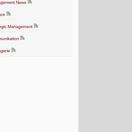
gement News
nce
tegic Management
unikation
gerie