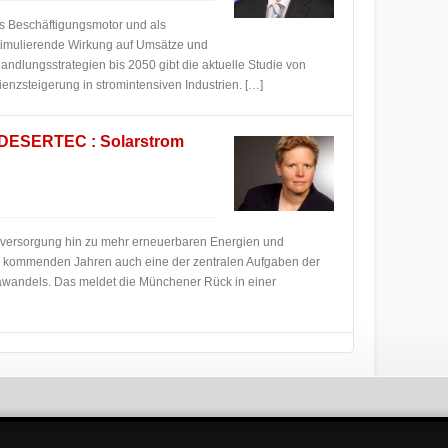
als Beschäftigungsmotor und als
e stimulierende Wirkung auf Umsätze und
Handlungsstrategien bis 2050 gibt die aktuelle Studie von
ienzsteigerung in stromintensiven Industrien. […]
DESERTEC : Solarstrom
ieversorgung hin zu mehr erneuerbaren Energien und
en kommenden Jahren auch eine der zentralen Aufgaben der
awandels. Das meldet die Münchener Rück in einer