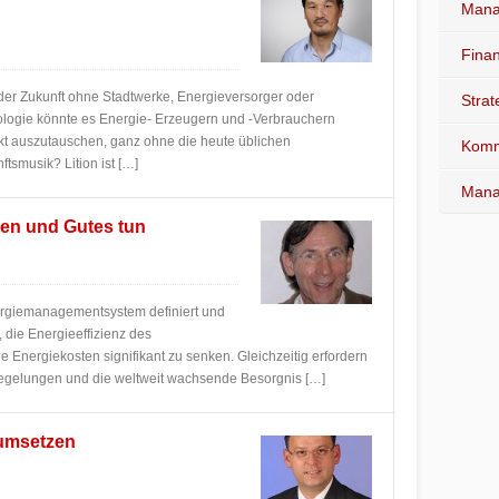
Mana
Fina
der Zukunft ohne Stadtwerke, Energieversorger oder
Stra
logie könnte es Energie- Erzeugern und -Verbrauchern
ekt auszutauschen, ganz ohne die heute üblichen
Komm
tsmusik? Lition ist […]
Mana
ren und Gutes tun
nergiemanagementsystem definiert und
, die Energieeffizienz des
 Energiekosten signifikant zu senken. Gleichzeitig erfordern
egelungen und die weltweit wachsende Besorgnis […]
 umsetzen