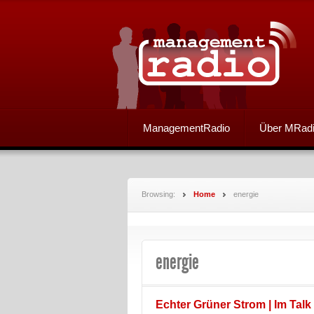
ManagementRadio
Über MRad
Browsing:
Home
energie
energie
Echter Grüner Strom | Im Talk