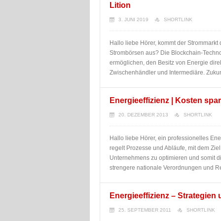
Lition
3. JUNI 2019
SHORTLINK
Hallo liebe Hörer, kommt der Strommarkt 
Strombörsen aus? Die Blockchain-Techno
ermöglichen, den Besitz von Energie dir
Zwischenhändler und Intermediäre. Zukunf
Energieeffizienz | Kosten spa
20. DEZEMBER 2013
SHORTLINK
Hallo liebe Hörer, ein professionelles E
regelt Prozesse und Abläufe, mit dem Ziel
Unternehmens zu optimieren und somit die
strengere nationale Verordnungen und R
Energieeffizienz – Strategien
25. SEPTEMBER 2011
SHORTLINK