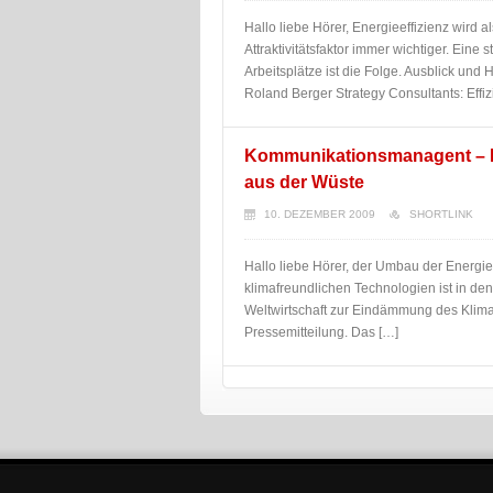
Hallo liebe Hörer, Energieeffizienz wird 
Attraktivitätsfaktor immer wichtiger. Ein
Arbeitsplätze ist die Folge. Ausblick und 
Roland Berger Strategy Consultants: Effiz
Kommunikationsmanagent – 
aus der Wüste
10. DEZEMBER 2009
SHORTLINK
Hallo liebe Hörer, der Umbau der Energ
klimafreundlichen Technologien ist in d
Weltwirtschaft zur Eindämmung des Klim
Pressemitteilung. Das […]