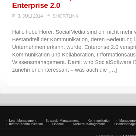
Enterprise 2.0
3. JULI 2014
SHORTLINK
Hallo liebe Hörer, SocialMedia sind ein nicht meh
Bestandteil der Kommunikation, deren Bedeutung 
Unternehmen erkannt wurde. Enterprise 2.0 verspri
Kommunikation und Kollaboration, Informationsau
Wissensmanagement. Damit wird SocialSoftware 
zunehmend interessant – was auch die […]
Lean Management
Strategic Management
Kommunikation
Manageme
Interne Kommunikation
Finance
Karriere Management
Finanzmanage