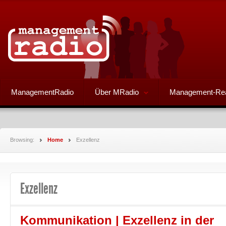
ManagementRadio
Über MRadio
Management-Re
Browsing:
Home
Exzellenz
Exzellenz
Kommunikation | Exzellenz in der