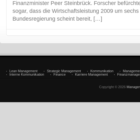
Finanzminister Peer Steinbrück. Forscher befürcht
sogar, dass die Wirtschaftsleistung 2009 um sechs 
Bundesregierung scheint bereit, […]
Lean Management
Strategic Management
Kommunikation
Manageme
Interne Kommunikation
Finance
Karriere Management
Finanzmanage
Copyright © 2026
Managem