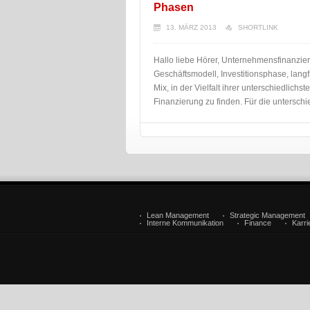
Phasen
13. MÄRZ 2013
SHORTLINK
Hallo liebe Hörer, Unternehmensfinanzie
Geschäftsmodell, Investitionsphase, langfr
Mix, in der Vielfalt ihrer unterschiedlich
Finanzierung zu finden. Für die unterschi
Lean Management
Strategic Management
Interne Kommunikation
Finance
Karr