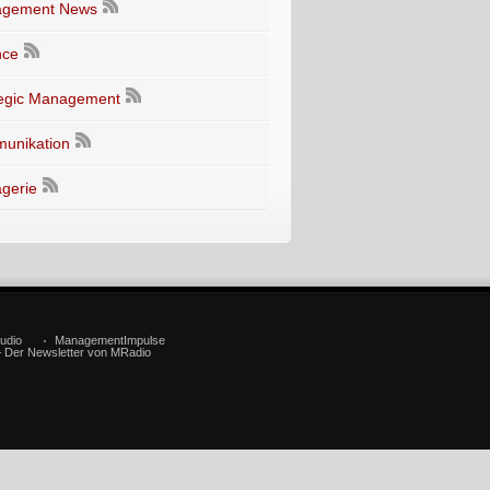
gement News
nce
tegic Management
unikation
gerie
udio
ManagementImpulse
– Der Newsletter von MRadio