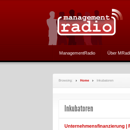
ManagementRadio
Über MRad
Browsing:
Home
Inkubatoren
Inkubatoren
Unternehmensfinanzierung | F