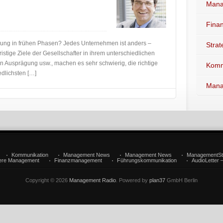
Mana
Fina
rung in frühen Phasen? Jedes Unternehmen ist anders –
Stra
istige Ziele der Gesellschafter in ihrem unterschiedlichen
sten Ausprägung usw., machen es sehr schwierig, die richtige
Komm
edlichsten […]
Mana
Kommunikation
Management News
Management News
ManagementSt
iere Management
Finanzmanagement
Führungskommunikation
AudioLetter 
Copyright © 2026
Management Radio
. Powered by
plan37
GmbH Berlin