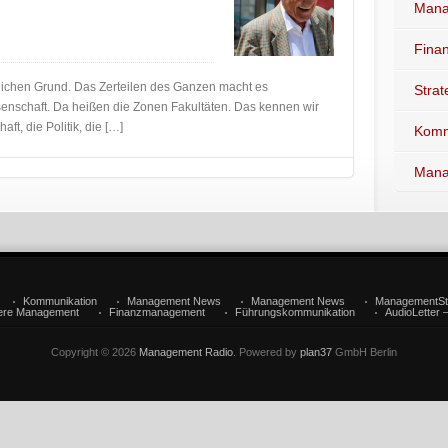
Mana
Fina
tlichen Grund. Das Zerteilen des Ganzen macht es
Stra
senschaft. Da heißen die Zonen Fakultäten. Das kennen wir
aft, die Politik, die […]
Komm
Mana
Kommunikation
Management News
Management News
ManagementSt
iere Management
Finanzmanagement
Führungskommunikation
AudioLetter 
Copyright © 2026
Management Radio
. Powered by
plan37
GmbH Berlin