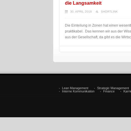
die Langsamkeit
30. APRIL 2018
SHORTLINK
Die Einteilung in Zonen hat einen wesen
praktikabel. Das kennen wir aus der Wis
aus der Gesellschaft, da gibt es die Wirtsch
Lean Management
Strategic Management
Interne Kommunikation
Finance
Karr