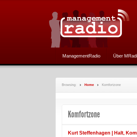
ManagementRadio
Über MRad
Browsing:
Home
Komfortzone
Komfortzone
Kurt Steffenhagen | Halt, Kom