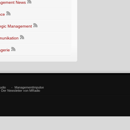
gement News
nce
tegic Management
unikation
gerie
udio
ManagementImpulse
– Der Newsletter von MRadio