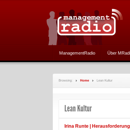
ManagementRadio
Über MRad
Browsing:
Home
Lean Kultur
Lean Kultur
Irina Runte | Herausforderung