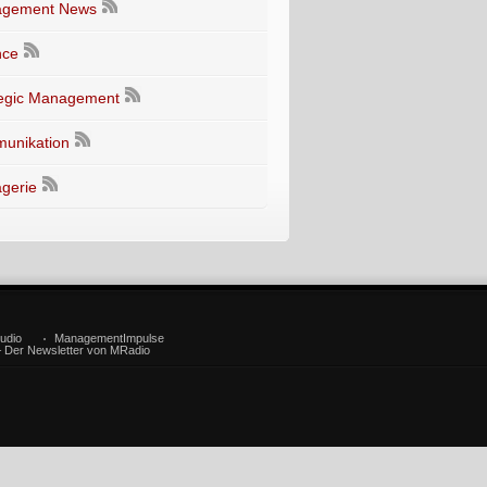
gement News
nce
tegic Management
unikation
gerie
udio
ManagementImpulse
– Der Newsletter von MRadio