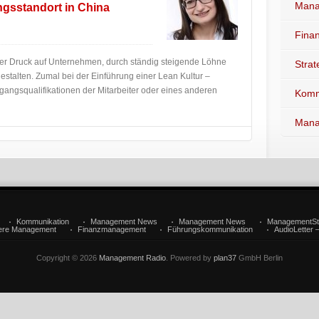
Mana
ngsstandort in China
Fina
 der Druck auf Unternehmen, durch ständig steigende Löhne
Stra
gestalten. Zumal bei der Einführung einer Lean Kultur –
angsqualifikationen der Mitarbeiter oder eines anderen
Komm
Mana
Kommunikation
Management News
Management News
ManagementSt
iere Management
Finanzmanagement
Führungskommunikation
AudioLetter 
Copyright © 2026
Management Radio
. Powered by
plan37
GmbH Berlin