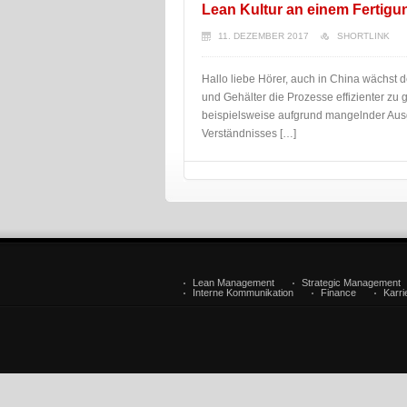
Lean Kultur an einem Fertigu
11. DEZEMBER 2017
SHORTLINK
Hallo liebe Hörer, auch in China wächst
und Gehälter die Prozesse effizienter zu 
beispielsweise aufgrund mangelnder Ausg
Verständnisses […]
Lean Management
Strategic Management
Interne Kommunikation
Finance
Karr