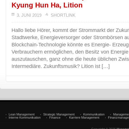
Kyung Hun Ha, Lition
3. JUNI 2019
SHORTLINK
Hallo liebe Hörer, kommt der Strommarkt der Zuku
Stadtwerke, Energieversorger oder Strombörsen a
Blockchain-Technologie könnte es Energie- Erzeug
Verbrauchern ermöglichen, den Besitz von Energie 
auszutauschen, ganz ohne die heute üblichen Zwi
Intermediäre. Zukunftsmusik? Lition ist […]
Lean Management
Strategic Management
Kommunikation
Manageme
Interne Kommunikation
Finance
Karriere Management
Finanzmanage