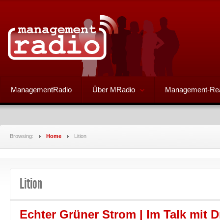
ManagementRadio
Über MRadio
Management-Re
Browsing:
Home
Lition
Lition
Echter Grüner Strom | Im Talk mit D