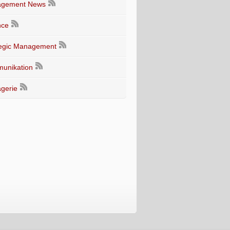
gement News
nce
tegic Management
unikation
gerie