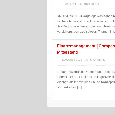
8. MAI 2014
SHORTLINK
KMU-Studie 2013 vorgelegt Was haben be
Fachkräftemangel oder Innovationen zu t
das Risikomanagement wie auch Persona
Versicherungen auch diesen Themen inte
Finanzmanagement | Compeon 
Mittelstand
5. AUGUST 2013
SHORTLINK
Finden gewerbliche Kunden und Freiberuf
Hörer, COMPEON ist das erste ganzheitlic
Wochen als innovatives Online-Konzept i
50 Banken zu […]