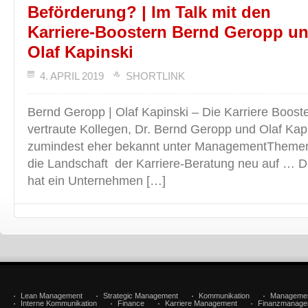
Beförderung? | Im Talk mit den
Karriere-Boostern Bernd Geropp u
Olaf Kapinski
4. APRIL 2019
SHORTLINK
Bernd Geropp | Olaf Kapinski – Die Karriere Booste
vertraute Kollegen, Dr. Bernd Geropp und Olaf Kapi
zumindest eher bekannt unter ManagementThemen
die Landschaft der Karriere-Beratung neu auf … D
hat ein Unternehmen […]
Lean Management
Strategic Management
Kommunikation
Manageme
Interne Kommunikation
Finance
Karriere Management
Finanzmanage