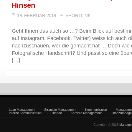
Hinsen
19. FEBRUAR 2019
SHORTLINK
Geht Ihnen das auch so …? Beim Blick auf bestimm
auf Instagram. Facebook, Twitter) weiss ich auch 
nachzuschauen, wer die gemacht hat … Doch wie en
Fotografische Handschrift? Und passt so eine übe
[…]
Lean Management
Strategic Management
Kommunikation
Manageme
Interne Kommunikation
Finance
Karriere Management
Finanzmanage
Copyright © 2026
Managem