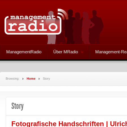
ManagementRadio
Über MRadio
Management-Re
Browsing:
Home
Story
Story
Fotografische Handschriften | Ulric