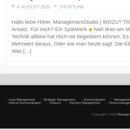
4. AUGUST 2020
SHORTLINK
Hallo liebe Hörer, ManagementStudio | WOZU? 
Ansatz. Für mich? Ein SpätWerk
Nah dran am 
Technik alleine hat mich nie begeistern können. E
Mehrwert daraus. Oder wie man heute sagt: Die Kill
Was […]
Lean Management
Strategic Management
Kommunikation
Manageme
Interne Kommunikation
Finance
Karriere Management
Finanzmanage
Copyright © 2026
Managem