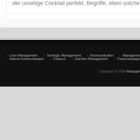
der unselige Cocktail perfekt. Begriffe, eben solche
Lean Management
Strategic Management
Kommunikation
Manageme
Interne Kommunikation
Finance
Karriere Management
Finanzmanage
Copyright © 2026
Managem