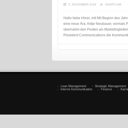
5. NOVEMBER 2018
SHORTLINK
Hallo liebe Hörer, mit Mit Beginn des Ja
eine neue Ära: Antje Neubauer, vormals 
übernahm den Posten als Marketingleiteri
President Communications die Kommunik
Lean Management
Strategic Management
Interne Kommunikation
Finance
Karr