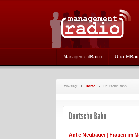
ManagementRadio
Über MRad
Browsing:
Home
Deutsche Bahn
Deutsche Bahn
Antje Neubauer | Frauen im 