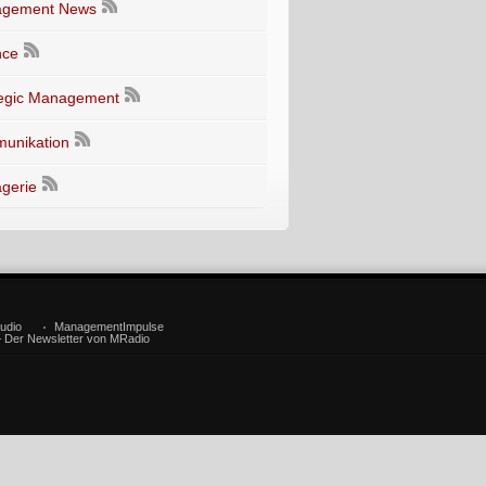
gement News
nce
tegic Management
unikation
gerie
udio
ManagementImpulse
– Der Newsletter von MRadio