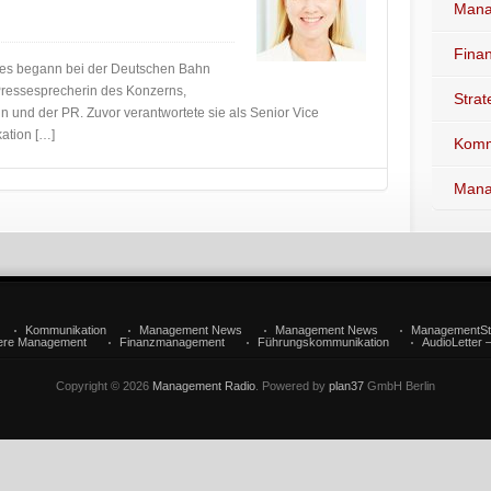
Mana
Fina
hres begann bei der Deutschen Bahn
Pressesprecherin des Konzerns,
Stra
n und der PR. Zuvor verantwortete sie als Senior Vice
ation […]
Komm
Mana
Kommunikation
Management News
Management News
ManagementSt
iere Management
Finanzmanagement
Führungskommunikation
AudioLetter 
Copyright © 2026
Management Radio
. Powered by
plan37
GmbH Berlin