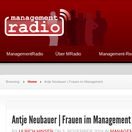
ManagementRadio
Über MRadio
Management-Re
Browsing:
Home
Antje Neubauer | Frauen im Management
Antje Neubauer | Frauen im Management
BY
ULRICH HINSEN
ON
5. NOVEMBER 2018
IN
MANAGEM