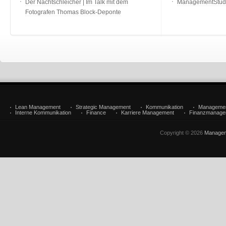
Der Nachtschleicher | Im Talk mit dem
ManagementStudi
Fotografen Thomas Block-Deponte
Lean Management
Strategic Management
Kommunikation
Manageme
Interne Kommunikation
Finance
Karriere Management
Finanzmanage
Copyright © 2026
Managem