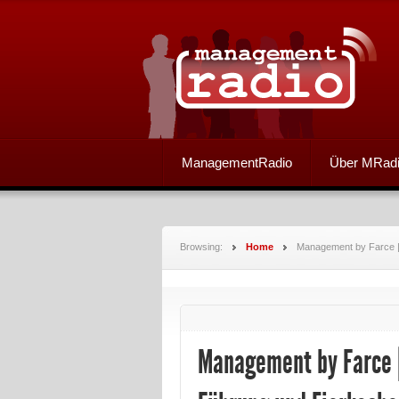
ManagementRadio
Über MRad
Browsing:
Home
Management by Farce |
Management by Farce |