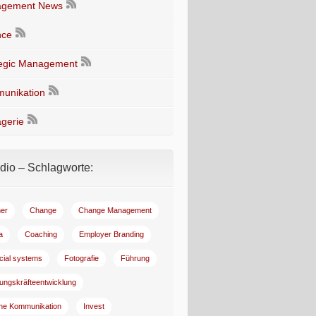
gement News
nce
tegic Management
unikation
gerie
io – Schlagworte:
er
Change
Change Management
a
Coaching
Employer Branding
ncial systems
Fotografie
Führung
ungskräfteentwicklung
rne Kommunikation
Invest