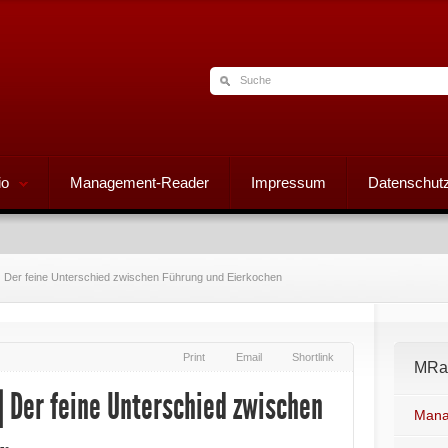
io
Management-Reader
Impressum
Datenschutz
 Der feine Unterschied zwischen Führung und Eierkochen
Print
Email
Shortlink
MRad
 Der feine Unterschied zwischen
Mana