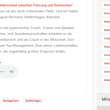
Unterschied zwischen Führung und Eierkochen“
Karr
hen ob des doch irritierenden Titels. Und wir haben
Kris
August Hermann Steffenhagen diskutiert …
Man
ren als systemischer Coach, Trainer und Speaker
Mark
hts- und Sozialwissenschaften arbeitete er als
Outp
enbereich und als Coach in der Wirtschaft. Dort
n und Top-Management. Eine seiner Leidenschaften
Repu
, die regelmäßig großen Zuspruch finden.
Soci
o
think
Vertr
Weit
MRad
Management
Steffenhagen