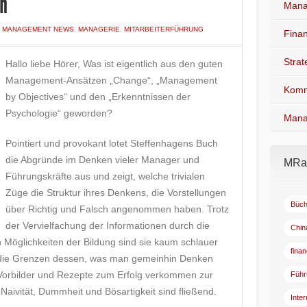
en
Mana
N
MANAGEMENT NEWS
,
MANAGERIE
,
MITARBEITERFÜHRUNG
Fina
Stra
Hallo liebe Hörer, Was ist eigentlich aus den guten
Management-Ansätzen „Change“, „Management
Komm
by Objectives“ und den „Erkenntnissen der
Psychologie“ geworden?
Mana
Pointiert und provokant lotet Steffenhagens Buch
die Abgründe im Denken vieler Manager und
MRad
Führungskräfte aus und zeigt, welche trivialen
Züge die Struktur ihres Denkens, die Vorstellungen
Büch
über Richtig und Falsch angenommen haben. Trotz
der Vervielfachung der Informationen durch die
Chin
n Möglichkeiten der Bildung sind sie kaum schlauer
fina
 die Grenzen dessen, was man gemeinhin Denken
Vorbilder und Rezepte zum Erfolg verkommen zur
Führ
aivität, Dummheit und Bösartigkeit sind fließend.
Inte