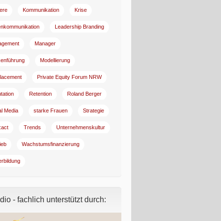
iere
Kommunikation
Krise
enkommunikation
Leadership Branding
agement
Manager
enführung
Modellierung
lacement
Private Equity Forum NRW
tation
Retention
Roland Berger
al Media
starke Frauen
Strategie
:act
Trends
Unternehmenskultur
ieb
Wachstumsfinanzierung
erbildung
io - fachlich unterstützt durch: