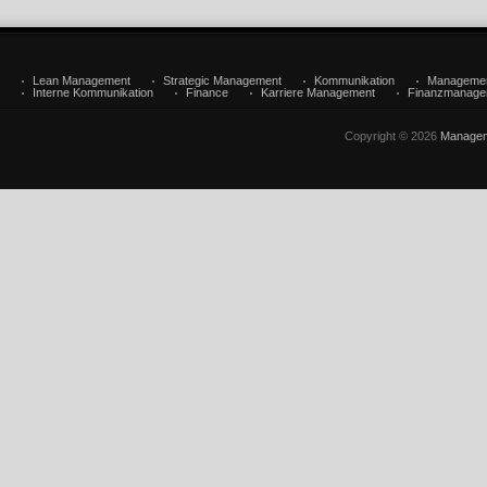
Lean Management
Strategic Management
Kommunikation
Manageme
Interne Kommunikation
Finance
Karriere Management
Finanzmanage
Copyright © 2026
Managem