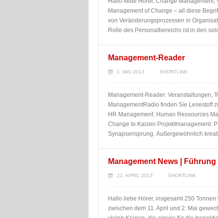
Hallo liebe Hörer, Change Management
Management of Change – all diese Begrif
von Veränderungsprozessen in Organisa
Rolle des Personalbereichs ist in den so
Management-Reader
1. MAI 2013
SHORTLINK
Management-Reader: Veranstaltungen, T
ManagementRadio finden Sie Lesestoff z
HR Management: Human Ressources Mana
Change to Kaizen Projektmanagement: P
Synapsensprung. Außergewöhnlich kreat
Management News | Führung i
22. APRIL 2013
SHORTLINK
Hallo liebe Hörer, insgesamt 250 Tonnen 
zwischen dem 11. April und 2. Mai gewec