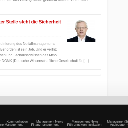
tionen auf das Werksgelände gebracht wurden. Unterstützt
 Stelle steht die Sicherheit
ordinierung des Notfallmanagements
ehörden ist sein Job. Und er vertritt
reisen und Fachausschüssen des MWV
er DGMK (Deutsche Wissenschaftliche Gesellschaft für […]
Kommunikation
Management News
Management News
ManagementSt
iere Management
Finanzmanagement
Führungskommunikation
AudioLetter 