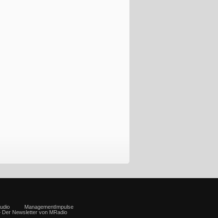
udio
ManagementImpulse
– Der Newsletter von MRadio