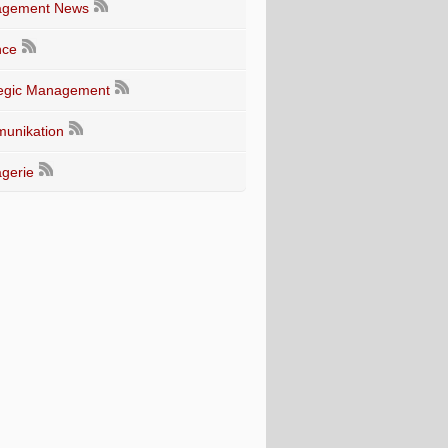
gement News
nce
tegic Management
unikation
gerie