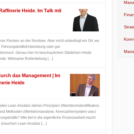
Mana
Raffinerie Heide. Im Talk mit
Fina
Stra
Komm
öner Flecken an der Nordsee. Aber nicht unbedingt ein Ort, wo
FührungskräfteEntwicklung oder gar
Mana
 dennoch. Genau hier im beschaulichen Städtchen Heide
Heide. Wirksame Rollenteilung […]
durch das Management | Im
nerie Heide
sten Lean-Ansätze stehen Prinzipien (Wertstromidentifikation,
ion) und Methoden (Wertstromanalyse, Kennzahlensystem usw.)
ngskräfte? Wie tief in die eigentliche Prozessarbeit macht
g brauchen Lean-Ansätze […]