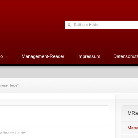
io
Management-Reader
Impressum
Datenschutz
inerie Heide"
MRad
Mana
affinerie Heide"