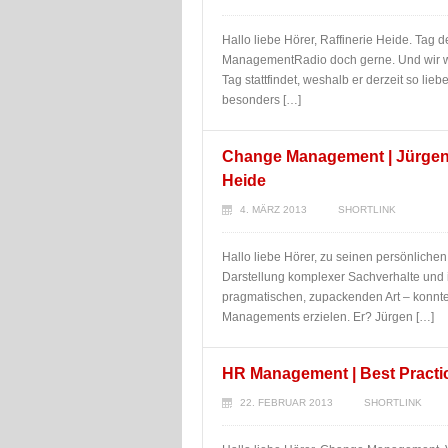
Hallo liebe Hörer, Raffinerie Heide. Tag d
ManagementRadio doch gerne. Und wir wo
Tag stattfindet, weshalb er derzeit so lie
besonders […]
Change Management | Jürgen W
Heide
4. MÄRZ 2013
SHORTLINK
Hallo liebe Hörer, zu seinen persönliche
Darstellung komplexer Sachverhalte und i
pragmatischen, zupackenden Art – konnte
Managements erzielen. Er? Jürgen […]
HR Management | Best Practic
22. FEBRUAR 2013
SHORTLINK