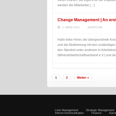
vielen Kränen, die eigens für die Inspek
werden die Mitarbeiter […]
Change Management | An erster
5. MÄRZ 2013
SHORTLINK
Hallo liebe Hörer, die übergeordnete Ko
und die Abstimmung mit den zuständigen B
den Standort unter anderem in Arbeitsk
(Mineralölwirtschaftsverband e.V.) und d
1
2
Weiter »
Lean Management
Strategic Management
Interne Kommunikation
Finance
Karr