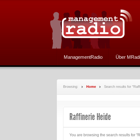
ManagementRadio
Über MRad
Browsing:
Home
Search results for "Raff
Raffinerie Heide
You are browsing the search results for "R