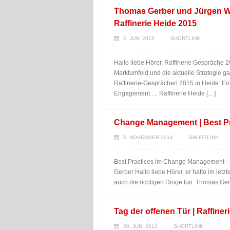
Thomas Gerber und Jürgen Wol
Raffinerie Heide 2015
2. JUNI 2015
SHORTLINK
Hallo liebe Hörer, Raffinerie Gespräche 2
Marktumfeld und die aktuelle Strategie 
Raffinerie-Gesprächen 2015 in Heide: En
Engagement … Raffinerie Heide […]
Change Management | Best Pra
5. NOVEMBER 2014
SHORTLINK
Best Practices im Change Management –
Gerber Hallo liebe Hörer, er hatte im letzt
auch die richtigen Dinge tun. Thomas Gerb
Tag der offenen Tür | Raffiner
20. JUNI 2013
SHORTLINK