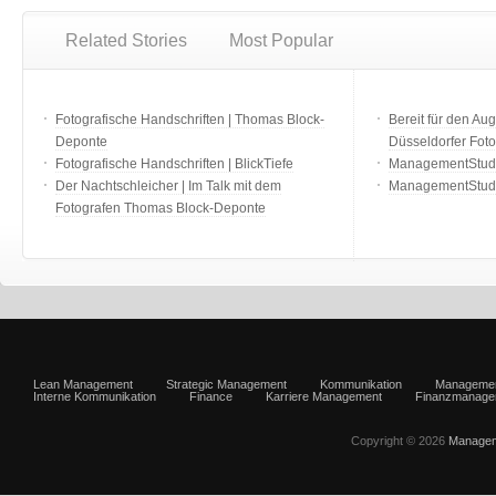
Related Stories
Most Popular
Fotografische Handschriften | Thomas Block-
Bereit für den Aug
Deponte
Düsseldorfer Fot
Fotografische Handschriften | BlickTiefe
ManagementStudio
Der Nachtschleicher | Im Talk mit dem
ManagementStudi
Fotografen Thomas Block-Deponte
Lean Management
Strategic Management
Kommunikation
Manageme
Interne Kommunikation
Finance
Karriere Management
Finanzmanage
Copyright © 2026
Managem