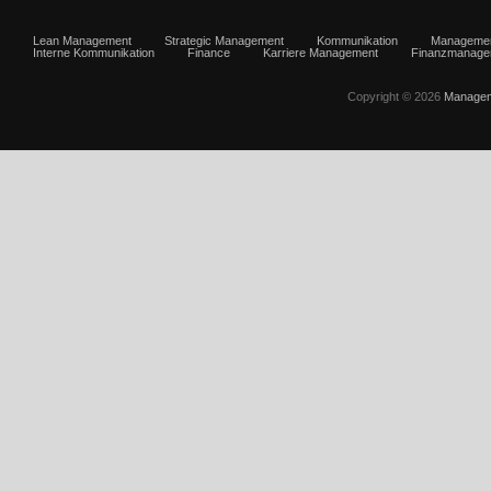
Lean Management
Strategic Management
Kommunikation
Manageme
Interne Kommunikation
Finance
Karriere Management
Finanzmanage
Copyright © 2026
Managem