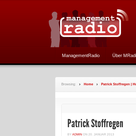
ManagementRadio
Über MRad
Browsing:
Home
Patrick Stoffregen |
Patrick Stoffregen
BY
ADMIN
ON
20. JANUAR 2013