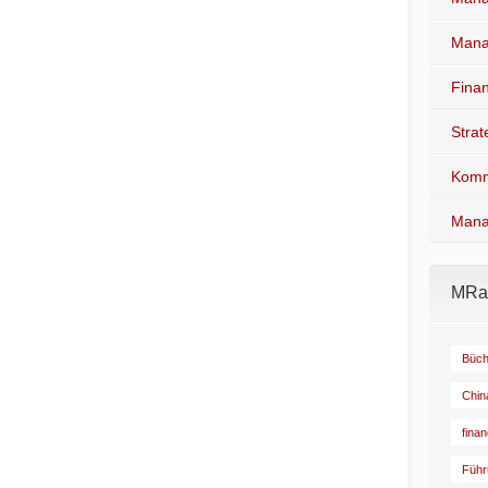
Mana
Fina
Stra
Komm
Mana
MRad
Büch
Chin
fina
Führ