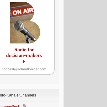
io-Kanäle/Channels
gementStudio