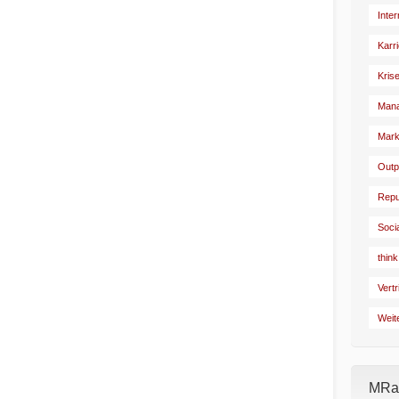
Inte
Karr
Kris
Man
Mark
Outp
Repu
Soci
think
Vertr
Weit
MRad