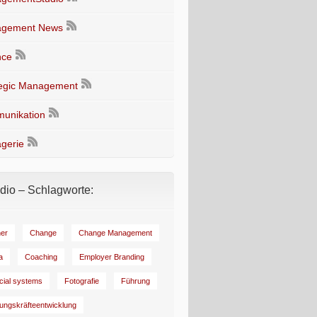
gement News
nce
tegic Management
unikation
gerie
io – Schlagworte:
er
Change
Change Management
a
Coaching
Employer Branding
ncial systems
Fotografie
Führung
ungskräfteentwicklung