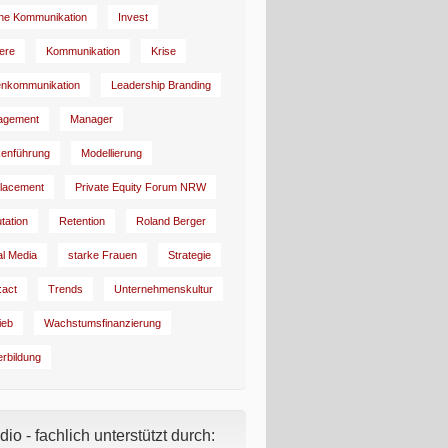
rne Kommunikation
Invest
iere
Kommunikation
Krise
enkommunikation
Leadership Branding
agement
Manager
enführung
Modellierung
lacement
Private Equity Forum NRW
tation
Retention
Roland Berger
al Media
starke Frauen
Strategie
:act
Trends
Unternehmenskultur
ieb
Wachstumsfinanzierung
erbildung
io - fachlich unterstützt durch: