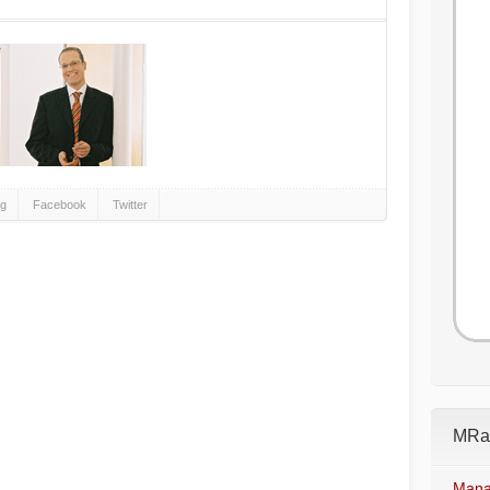
gg
Facebook
Twitter
MRad
Mana