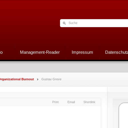
io
Management-Reader
Impressum
Datenschutz
rganizational Burnout
Gustav Greve
Print
Email
Shortlink