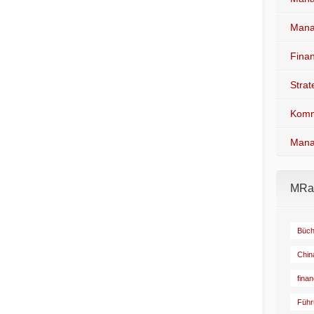
Mana
Fina
Stra
Komm
Mana
MRad
Büch
Chin
fina
Führ