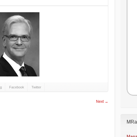
gg
Facebook
Twitter
Next →
MRad
Mana