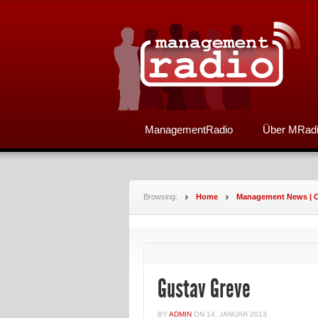
ManagementRadio
Über MRad
Browsing:
Home
Management News | O
Gustav Greve
BY
ADMIN
ON
14. JANUAR 2013