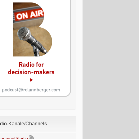
io-Kanäle/Channels
gementStudio