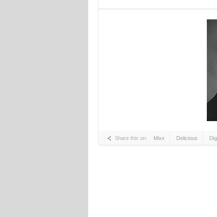
Share this on:
Mixx
Delicious
Di