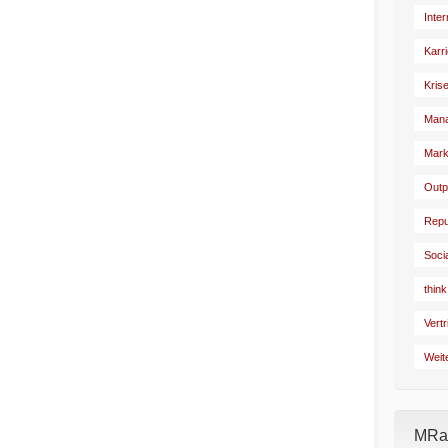
Inte
Karr
Kris
Man
Mark
Outp
Repu
Soci
think
Vertr
Weit
MRad