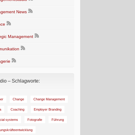
gement News
nce
tegic Management
unikation
gerie
io – Schlagworte:
er
Change
Change Management
a
Coaching
Employer Branding
ncial systems
Fotografie
Führung
ungskräfteentwicklung