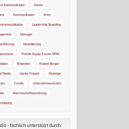
rne Kommunikation
Invest
iere
Kommunikation
Krise
enkommunikation
Leadership Branding
agement
Manager
enführung
Modellierung
lacement
Private Equity Forum NRW
tation
Retention
Roland Berger
al Media
starke Frauen
Strategie
:act
Trends
Unternehmenskultur
ieb
Wachstumsfinanzierung
erbildung
io - fachlich unterstützt durch: