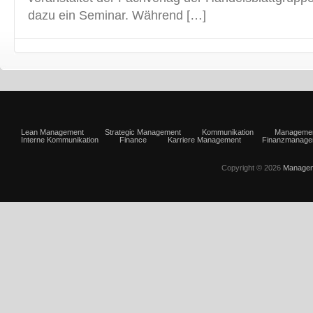
dazu ein Seminar. Während […]
Lean Management
Strategic Management
Kommunikation
Manageme
Interne Kommunikation
Finance
Karriere Management
Finanzmanage
Copyright © 2026
Managem