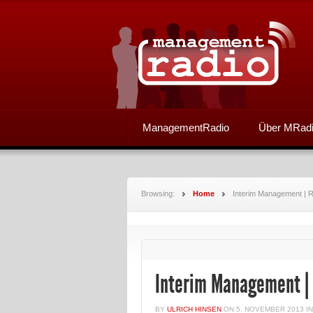
ManagementRadio
Über MRad
Browsing:
Home
Interim Management | R
Interim Management | 
BY
ULRICH HINSEN
ON
5. NOVEMBER 2013
I