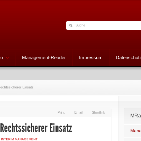
io
Management-Reader
Impressum
Datenschutz
echtssicherer Einsatz
Print
Email
Shortlink
MRad
Rechtssicherer Einsatz
Mana
N
INTERIM MANAGEMENT