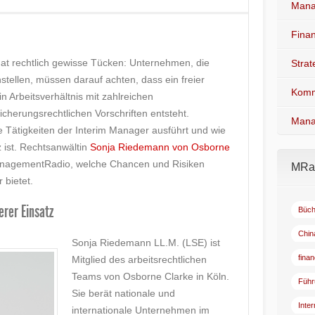
Mana
Fina
at rechtlich gewisse Tücken: Unternehmen, die
Stra
nstellen, müssen darauf achten, dass ein freier
Komm
n Arbeitsverhältnis mit zahlreichen
cherungsrechtlichen Vorschriften entsteht.
Mana
e Tätigkeiten der Interim Manager ausführt und wie
z ist. Rechtsanwältin
Sonja Riedemann von Osborne
ManagementRadio, welche Chancen und Risiken
MRad
 bietet.
rer Einsatz
Büch
Chin
Sonja Riedemann LL.M. (LSE) ist
fina
Mitglied des arbeitsrechtlichen
Teams von Osborne Clarke in Köln.
Führ
Sie berät nationale und
Inte
internationale Unternehmen im