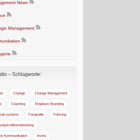
gement News
nce
tegic Management
unikation
gerie
io – Schlagworte:
er
Change
Change Management
a
Coaching
Employer Branding
ncial systems
Fotografie
Führung
ungskräfteentwicklung
rne Kommunikation
Invest