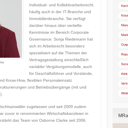
Individual- und Kollektivarbeitsrecht,
Karr
häufig auch in der IT-Branche und
Kris
Immobilienbranche. Sie verfügt
darüber hinaus über vertiefte
Man
Kenntnisse im Bereich Corporate
Mark
Governance. Sonja Riedemann hat
Outp
sich im Arbeitsrecht besonders
spezialisiert auf die Themen der
Repu
Vertragsgestaltung einschließlich
rke
Soci
variabler Vergütungsmodelle, auch
für Geschäftsführer und Vorstände,
think
nd Know-How, flexiblen Personaleinsatz
Vertr
strukturierungen und Betriebsübergänge (mit und
Weit
).
 Rechtsanwältin zugelassen und seit 2009 zudem
war zuvor in renommierten Wirtschaftskanzleien in
MRad
rstärkt das Team von Osborne Clarke seit 2006.