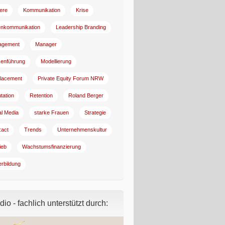
iere
Kommunikation
Krise
enkommunikation
Leadership Branding
agement
Manager
enführung
Modellierung
lacement
Private Equity Forum NRW
tation
Retention
Roland Berger
al Media
starke Frauen
Strategie
:act
Trends
Unternehmenskultur
ieb
Wachstumsfinanzierung
erbildung
io - fachlich unterstützt durch: