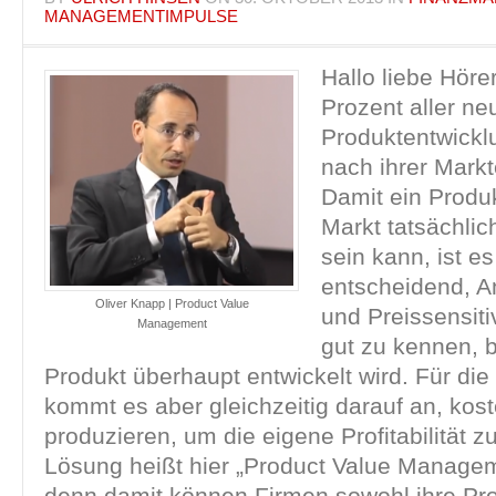
MANAGEMENTIMPULSE
Hallo liebe Hörer
Prozent aller ne
Produktentwickl
nach ihrer Markt
Damit ein Produ
Markt tatsächlic
sein kann, ist e
entscheidend, A
Oliver Knapp | Product Value
und Preissensiti
Management
gut zu kennen, 
Produkt überhaupt entwickelt wird. Für d
kommt es aber gleichzeitig darauf an, kost
produzieren, um die eigene Profitabilität z
Lösung heißt hier „Product Value Manage
denn damit können Firmen sowohl ihre Profi