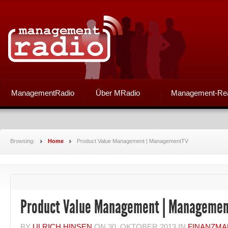
ManagementRadio
Über MRadio
Management-Re
Browsing:
Home
Product Value Management | ManagementTV
Product Value Management | Manageme
BY
ULRICH HINSEN
ON
30. OKTOBER 2013
IN
FINANZM