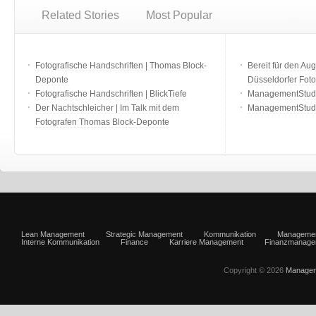
Related Stories
Most Popular
Fotografische Handschriften | Thomas Block-
Bereit für den Aug
Deponte
Düsseldorfer Fot
Fotografische Handschriften | BlickTiefe
ManagementStudio
Der Nachtschleicher | Im Talk mit dem
ManagementStudi
Fotografen Thomas Block-Deponte
Lean Management
Strategic Management
Kommunikation
Manageme
Interne Kommunikation
Finance
Karriere Management
Finanzmanage
Copyright © 2026
Managem