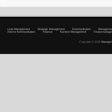
Lean Management
Strategic Management
Kommunikation
Manageme
Interne Kommunikation
Finance
Karriere Management
Finanzmanage
Copyright © 2026
Managem