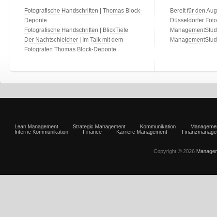
Fotografische Handschriften | Thomas Block-
Bereit für den Aug
Deponte
Düsseldorfer Fot
Fotografische Handschriften | BlickTiefe
ManagementStudio
Der Nachtschleicher | Im Talk mit dem
ManagementStudi
Fotografen Thomas Block-Deponte
Lean Management
Strategic Management
Kommunikation
Manageme
Interne Kommunikation
Finance
Karriere Management
Finanzmanage
Copyright © 2026
Managem