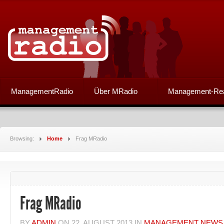
ManagementRadio
Über MRadio
Management-Re
Browsing:
Home
Frag MRadio
Frag MRadio
BY
ADMIN
ON
22. AUGUST 2013
IN
MANAGEMENT NEWS