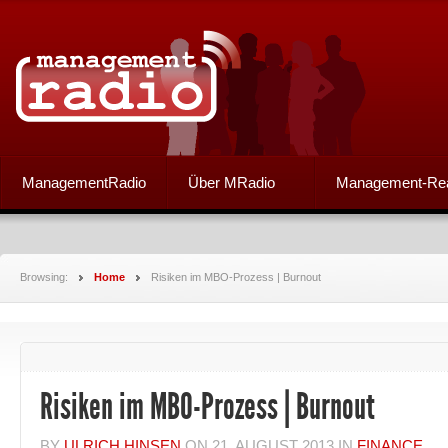
ManagementRadio
Über MRadio
Management-Re
Browsing:
Home
Risiken im MBO-Prozess | Burnout
Risiken im MBO-Prozess | Burnout
BY
ULRICH HINSEN
ON
21. AUGUST 2013
IN
FINANCE