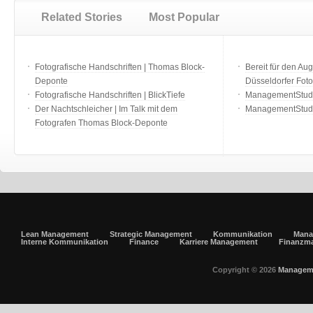
Related Stories
Most Popular
Fotografische Handschriften | Thomas Block-
Bereit für den Aug
Deponte
Düsseldorfer Fot
Fotografische Handschriften | BlickTiefe
ManagementStudio
Der Nachtschleicher | Im Talk mit dem
ManagementStudi
Fotografen Thomas Block-Deponte
Lean Management
Strategic Management
Kommunikation
Mana
Interne Kommunikation
Finance
Karriere Management
Finanzm
Copyright © 2026
Managem