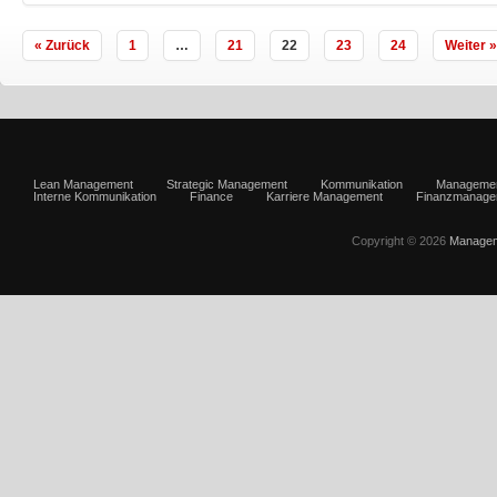
« Zurück
1
…
21
22
23
24
Weiter »
Lean Management
Strategic Management
Kommunikation
Manageme
Interne Kommunikation
Finance
Karriere Management
Finanzmanage
Copyright © 2026
Managem