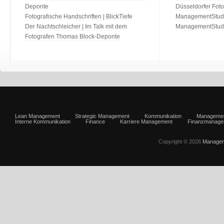
Deponte
Düsseldorfer Fot
Fotografische Handschriften | BlickTiefe
ManagementStudio
Der Nachtschleicher | Im Talk mit dem
ManagementStudi
Fotografen Thomas Block-Deponte
Lean Management
Strategic Management
Kommunikation
Manageme
Interne Kommunikation
Finance
Karriere Management
Finanzmanage
Copyright © 2026
Managem